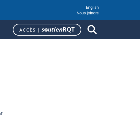
English
Nous joindre
s
utien
RQT
ACCÈS
|
nt