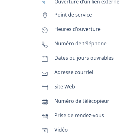
Ouverture d’un lien externe
Point de service
map-marker
Heures d’ouverture
clock3
Numéro de téléphone
telephone
Dates ou jours ouvrables
calendar-empty
Adresse courriel
envelope
Site Web
window
Numéro de télécopieur
printer
Prise de rendez-vous
calendar-insert
Vidéo
clapboard-play