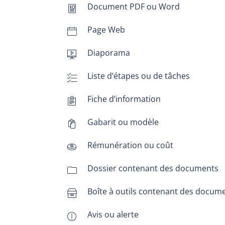
Document PDF ou Word
document2
Page Web
calendar-empty
Diaporama
presentation
Liste d’étapes ou de tâches
list3
Fiche d’information
clipboard-text
Gabarit ou modèle
paste
Rémunération ou coût
coin-dollar
Dossier contenant des documents
folder
Boîte à outils contenant des docum
box
Avis ou alerte
notification-circle