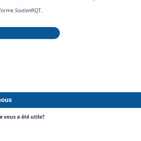
teforme
Soutien
RQT.
RQT
nous
e vous a été utile?