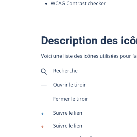
WCAG Contrast checker
Description des ic
Voici une liste des icônes utilisées pour fac
Recherche
magnifier
Ouvrir le tiroir
plus
Fermer le tiroir
minus
Suivre le lien
Suivre le lien