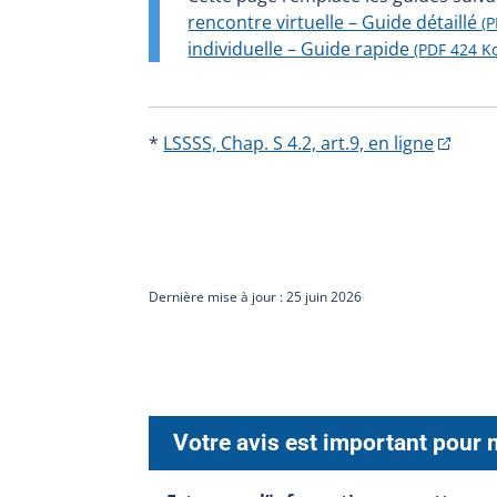
rencontre virtuelle – Guide détaillé
(
individuelle – Guide rapide
(PDF 424 K
*
LSSSS, Chap. S 4.2, art.9, en ligne
Dernière mise à jour : 25 juin 2026
Votre avis est important pour 