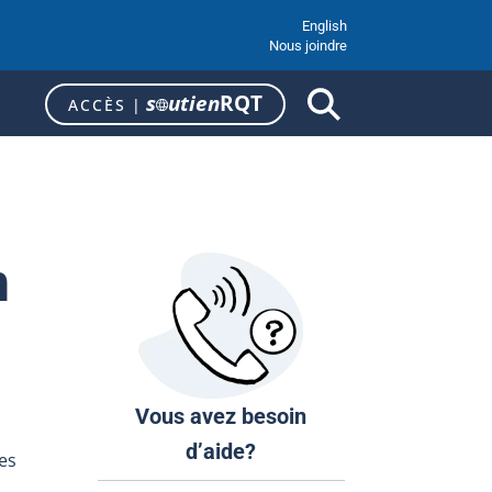
English
Nous joindre
s
utien
RQT
ACCÈS
|
n
Vous avez besoin
d’aide?
des