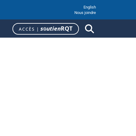
English
Nous joindre
s
utien
RQT
ACCÈS
|