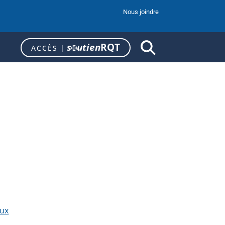
Nous joindre
s
utien
RQT
ACCÈS
|
aux