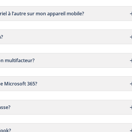
el à l’autre sur mon appareil mobile?
n?
on multifacteur?
e Microsoft 365?
asse?
look?