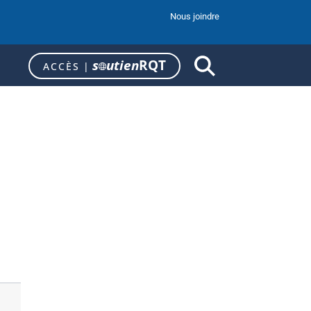
Nous joindre
s
utien
RQT
ACCÈS
|