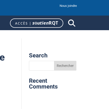
Nous joindre
s
utien
RQT
ACCÈS
|
ne
Search
Recent
Comments