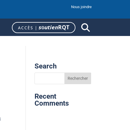
Nous joindre
s
utien
RQT
ACCÈS
|
Search
Recent
Comments
i