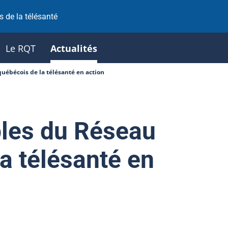
 de la télésanté
Le RQT
Actualités
uébécois de la télésanté en action
les du Réseau
a télésanté en