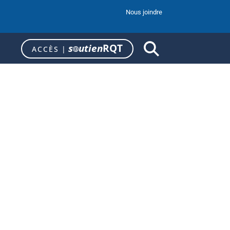
Nous joindre
s
utien
RQT
ACCÈS
|