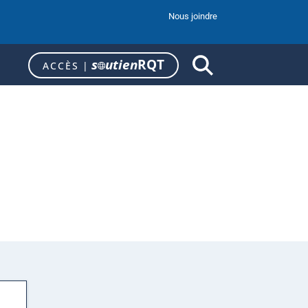
Nous joindre
s
utien
RQT
ACCÈS
|