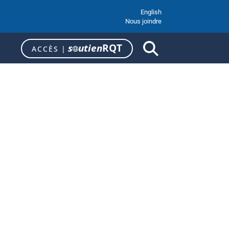
English
Nous joindre
s
utien
RQT
ACCÈS
|