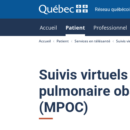
Réseau québécois
Accueil
Patient
Professionnel
Accueil
Patient
Services en télésanté
Suivis v
Suivis virtuel
pulmonaire ob
(MPOC)