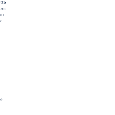
ette
ions
 au
e.
de