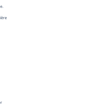
e.
ière
er