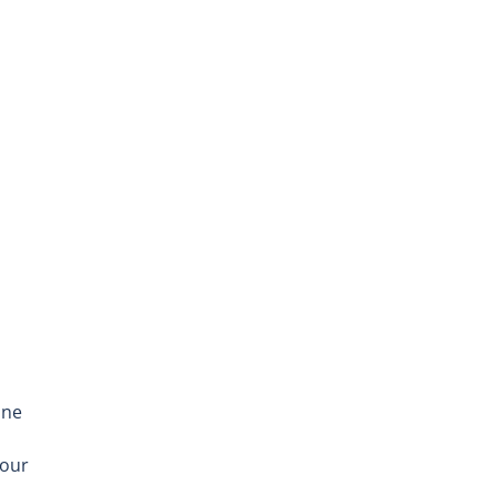
ine
our