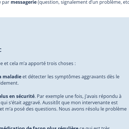
e par
messagerie
(question, signalement d’un problème, etc
C
ile et cela m’a apporté trois choses :
a maladie
et détecter les symptômes aggravants dès le
pidement.
lus en sécurité
. Par exemple une fois, j’avais répondu à
qui s’était aggravé. Aussitôt que mon intervenante est
 et m’a posé des questions. Nous avons résolu le problème
édication de façon plus régulière
ce qui est très