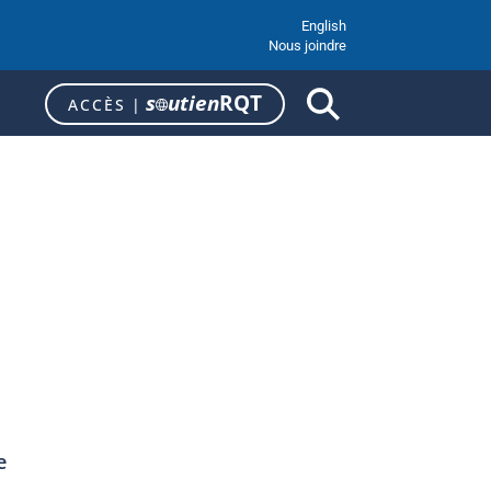
English
Nous joindre
s
utien
RQT
ACCÈS
|
e